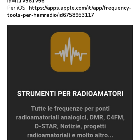
id=it.rv56.rv56
Per iOS :
https://apps.apple.com/it/app/frequency-
tools-per-hamradio/id6758953117